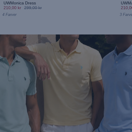
UWMonica Dress
UWMa
210,00 kr
299,00 kr
210,0
4 Farver
3 Farve