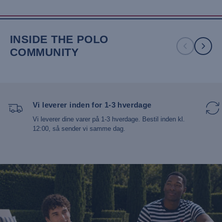
INSIDE THE POLO
COMMUNITY
UMBRISON HALF-ZIP
UMAZA
UWMAISE LONG
KNIT
SWIMSHORTS
SLEEVE CARDIGAN
325,00 kr
162,00 kr
227,00 kr
Vi leverer inden for 1-3 hverdage
Vi leverer dine varer på 1-3 hverdage. Bestil inden kl.
12:00, så sender vi samme dag.