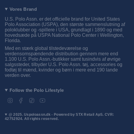
Vores Brand
U.S. Polo Assn. er det officielle brand for United States
Polo Association (USPA), den største sammenslutning af
poloklubber og -spillere i USA, grundlagt i 1890 og med
hovedsæde på USPA National Polo Center i Wellington,
Florida.
Med en stærk global tilstedeværelse og
verdensomspændende distribution gennem mere end
1.100 U.S. Polo Assn.-butikker samt tusindvis af øvrige
salgssteder, tilbyder U.S. Polo Assn. tøj, accessories og
fodtøj til mænd, kvinder og børn i mere end 190 lande
verden over.
Follow the Polo Lifestyle
I
F
T
Y
n
a
i
o
s
c
k
u
t
e
T
T
@ 2025. Uspoloassn.dk - Powered by STX Retail ApS. CVR:
a
b
o
u
42752924. All rights reserved.
g
o
k
b
r
o
e
a
k