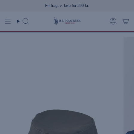
Gå
Fri fragt v. køb for 399 kr.
til
indhold
Søg
Konto