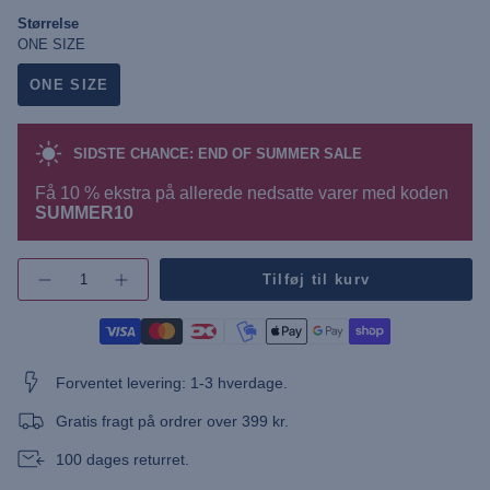
Størrelse
ONE SIZE
ONE SIZE
SIDSTE CHANCE: END OF SUMMER SALE
Få 10 % ekstra på allerede nedsatte varer med koden
SUMMER10
{"in_cart_html"=>"",
Tilføj til kurv
Øg
"decrease"=>"",
antallet
"multiples_of"=>"",
af
"minimum_of"=>"",
knap
-
"maximum_of"=>""}
UUNadin
Bucket
Forventet levering: 1-3 hverdage.
Hat"
Gratis fragt på ordrer over 399 kr.
100 dages returret.