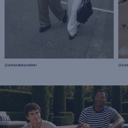
@amandakarolinel
@sand