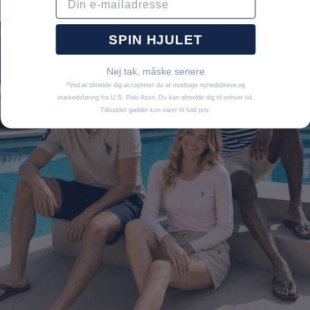
SPIN HJULET
Nej tak, måske senere
*Ved at tilmelde dig accepterer du at modtage nyhedsbreve og
markedsføring fra U.S. Polo Assn. Du kan afmelde dig til enhver tid.
Tilbuddet gælder kun varer til fuld pris.