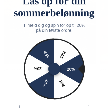
Tilmeld dig og spin for op til 20%
på din første ordre.
15%
10%
20%
20%
@amandakarolinel
@sand
10%
15%
Email