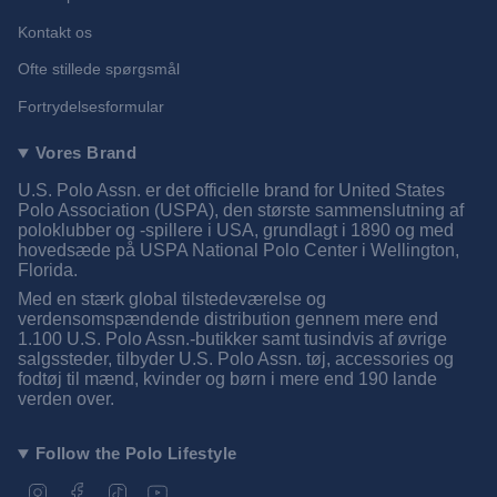
Kontakt os
Ofte stillede spørgsmål
Fortrydelsesformular
Vores Brand
U.S. Polo Assn. er det officielle brand for United States
Polo Association (USPA), den største sammenslutning af
poloklubber og -spillere i USA, grundlagt i 1890 og med
hovedsæde på USPA National Polo Center i Wellington,
Florida.
Med en stærk global tilstedeværelse og
verdensomspændende distribution gennem mere end
1.100 U.S. Polo Assn.-butikker samt tusindvis af øvrige
salgssteder, tilbyder U.S. Polo Assn. tøj, accessories og
fodtøj til mænd, kvinder og børn i mere end 190 lande
verden over.
Follow the Polo Lifestyle
I
F
T
Y