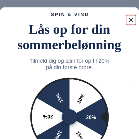
Kunne du lide denne? Så vil du elske disse
Tilmeld dig og spin for op til 20%
på din første ordre.
Spotlight: Trending Products
30%
15%
10%
20%
20%
10%
15%