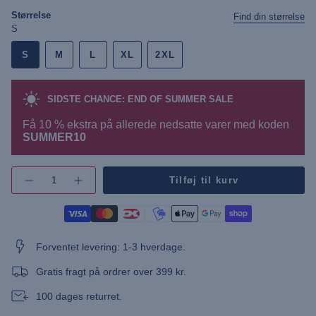
Størrelse
Find din størrelse
S
S
M
L
XL
2XL
SIDSTE CHANCE: END OF SUMMER SALE
Få 10 % ekstra på allerede nedsatte varer med koden
SUMMER10
{"in_cart_html"=>"",
Tilføj til kurv
Øg
"decrease"=>"",
antallet
"multiples_of"=>"",
af
"minimum_of"=>"",
knap
-
"maximum_of"=>""}
UMMads
Cable
Forventet levering: 1-3 hverdage.
Knit"
Gratis fragt på ordrer over 399 kr.
100 dages returret.