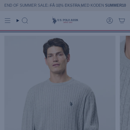
Gå
END OF SUMMER SALE: FÅ 10% EKSTRA MED KODEN
SUMMER10
til
indhold
Søg
Konto