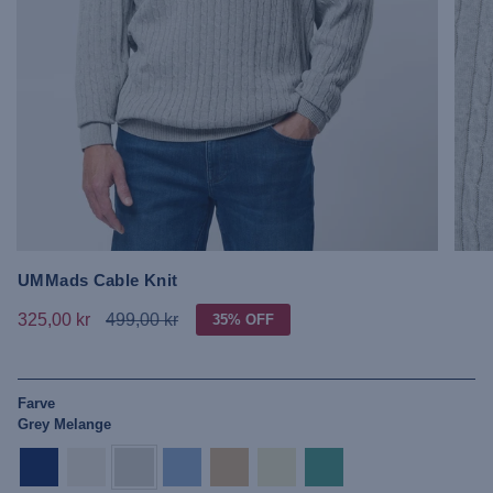
UMMads Cable Knit
325,00 kr
499,00 kr
35%
OFF
Farve
Grey Melange
dark-
cloud-
grey-
placid-
crockery-
wax-
katydid
sapphire
dancer
melange
blue
melange
yellow