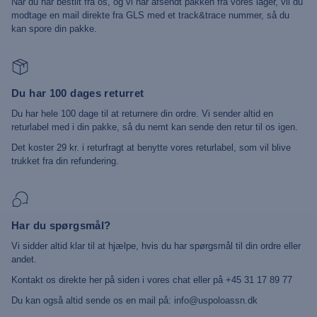
Når du har bestilt fra os, og vi har afsendt pakken fra vores lager, vil du
modtage en mail direkte fra GLS med et track&trace nummer, så du
kan spore din pakke.
Du har 100 dages returret
Du har hele 100 dage til at returnere din ordre. Vi sender altid en
returlabel med i din pakke, så du nemt kan sende den retur til os igen.
Det koster 29 kr. i returfragt at benytte vores returlabel, som vil blive
trukket fra din refundering.
Har du spørgsmål?
Vi sidder altid klar til at hjælpe, hvis du har spørgsmål til din ordre eller
andet.
Kontakt os direkte her på siden i vores chat eller på +45 31 17 89 77
Du kan også altid sende os en mail på: info@uspoloassn.dk