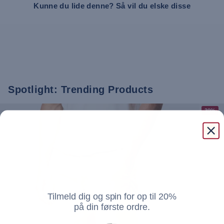
Kunne du lide denne? Så vil du elske disse
Spotlight: Trending Products
30%
Tilmeld dig og spin for op til 20%
på din første ordre.