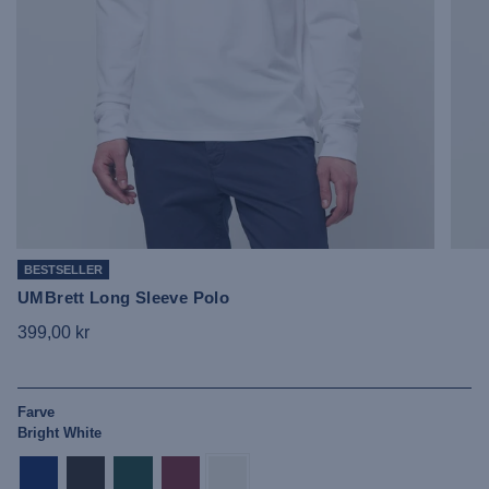
BESTSELLER
UMBrett Long Sleeve Polo
399,00 kr
Farve
Bright White
dark-
tap-
rain-
tibetan-
bright-
sapphire
shoe
forest
red
white