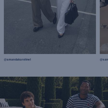
@amandakarolinel
@sand