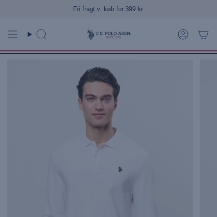
Gå
Fri fragt v. køb for 399 kr.
til
indhold
Søg
Konto