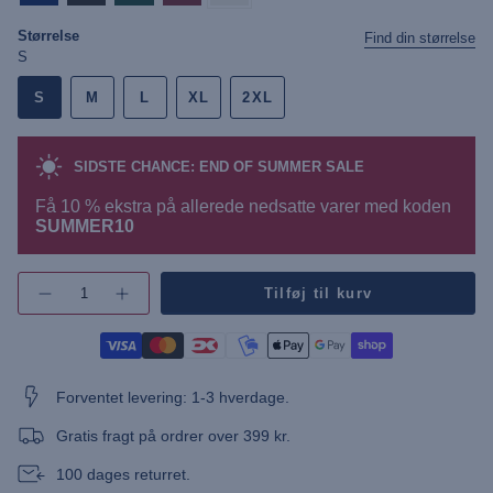
Størrelse
Find din størrelse
S
S
M
L
XL
2XL
SIDSTE CHANCE: END OF SUMMER SALE
Få 10 % ekstra på allerede nedsatte varer med koden
SUMMER10
{"in_cart_html"=>"",
Tilføj til kurv
Øg
"decrease"=>"",
antallet
"multiples_of"=>"",
af
"minimum_of"=>"",
knap
-
"maximum_of"=>""}
UMBrett
Long
Forventet levering: 1-3 hverdage.
Sleeve
Polo"
Gratis fragt på ordrer over 399 kr.
100 dages returret.