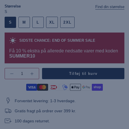
stripe
Størrelse
Find din størrelse
S
S
M
L
XL
2XL
SIDSTE CHANCE: END OF SUMMER SALE
Få 10 % ekstra på allerede nedsatte varer med koden
SUMMER10
{"in_cart_html"=>"",
Tilføj til kurv
Øg
"decrease"=>"",
antallet
"multiples_of"=>"",
af
"minimum_of"=>"",
knap
-
"maximum_of"=>""}
UMCharli
Shirt
Forventet levering: 1-3 hverdage.
Reg.
Fit"
Gratis fragt på ordrer over 399 kr.
100 dages returret.