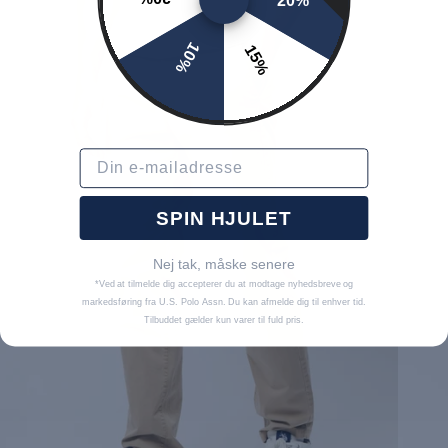
20%
10%
15%
Email
SPIN HJULET
Nej tak, måske senere
*Ved at tilmelde dig accepterer du at modtage nyhedsbreve og
markedsføring fra U.S. Polo Assn. Du kan afmelde dig til enhver tid.
Tilbuddet gælder kun varer til fuld pris.