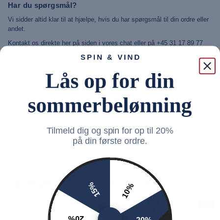
Har du spørgsmål?
Vi sidder altid klar til at hjælpe, hvis du har spørgsmål til din ordre eller
andet.
Kontakt os direkte her på siden i vores chat eller på +45 31 17 89 77
Du kan også altid sende os en mail på: info@uspoloassn.dk
Kunne du lide denne? Så vil du elske disse
Tilmeld dig og spin for op til 20%
på din første ordre.
Spotlight: Trending Products
15%
10%
30%
20%