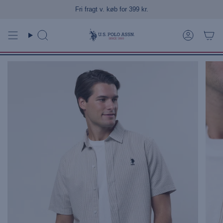
Gå
Fri fragt v. køb for 399 kr.
til
indhold
Søg
Konto