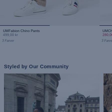
UMFabion Chino Pants
UMChr
499,00 kr
280,0
3 Farver
3 Farve
Styled by Our Community