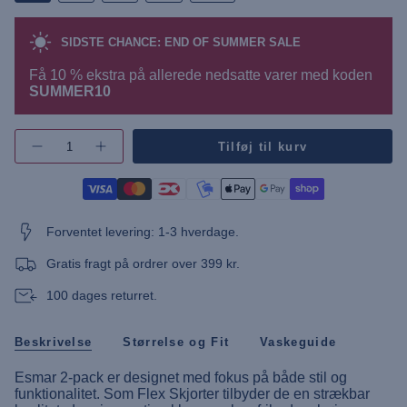
SIDSTE CHANCE: END OF SUMMER SALE
Få 10 % ekstra på allerede nedsatte varer med koden
SUMMER10
{"in_cart_html"=>"",
Tilføj til kurv
Øg
"decrease"=>"",
antallet
"multiples_of"=>"",
af
"minimum_of"=>"",
knap
-
"maximum_of"=>""}
UMEsmar
Slim
Forventet levering: 1-3 hverdage.
Fit
2-
Pack
Gratis fragt på ordrer over 399 kr.
Shirt"
100 dages returret.
Beskrivelse
Størrelse og Fit
Vaskeguide
Esmar 2-pack er designet med fokus på både stil og
funktionalitet. Som Flex Skjorter tilbyder de en strækbar