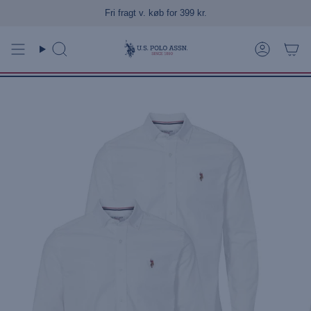
Gå
Fri fragt v. køb for 399 kr.
til
indhold
Søg
Konto