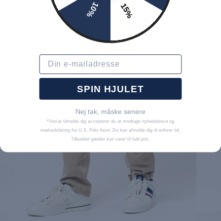
10%
15%
Email
SPIN HJULET
Nej tak, måske senere
*Ved at tilmelde dig accepterer du at modtage nyhedsbreve og
markedsføring fra U.S. Polo Assn. Du kan afmelde dig til enhver tid.
Tilbuddet gælder kun varer til fuld pris.