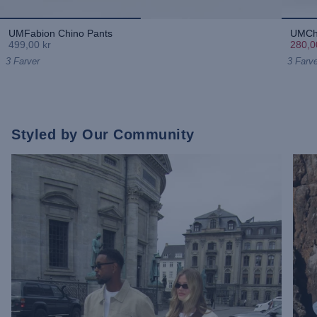
UMFabion Chino Pants
UMChr
499,00 kr
280,0
3 Farver
3 Farve
Styled by Our Community