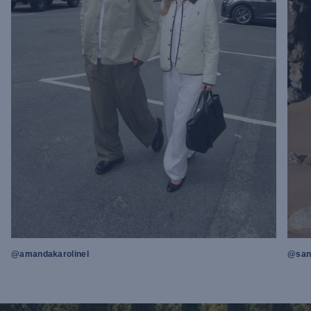
@amandakarolinel
@sand