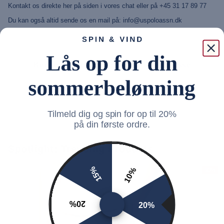
Kontakt os direkte her på siden i vores chat eller på +45 31 17 89 77
Du kan også altid sende os en mail på: info@uspoloassn.dk
Kunne du lide denne? Så vil du elske disse
Tilmeld dig og spin for op til 20%
på din første ordre.
Spotlight: Trending Products
15%
10%
30%
20%
20%