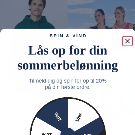
SS26
Explore the collection
Udforsk
Tilmeld dig og spin for op til 20%
på din første ordre.
UMToke Hoodie
250,00 kr
499,00 kr
9 Farver
15%
10%
OUTLET
50%