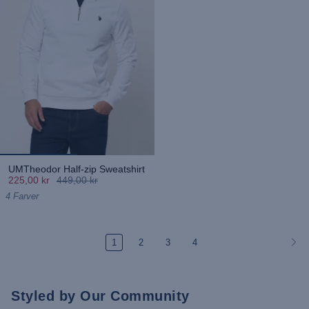
UMTheodor Half-zip Sweatshirt
225,00 kr
449,00 kr
4 Farver
1
2
3
4
Styled by Our Community