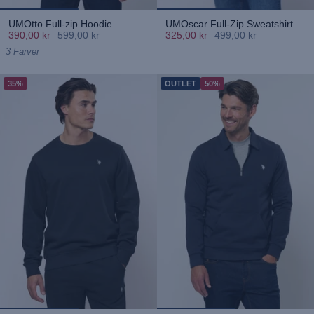
UMOtto Full-zip Hoodie
UMOscar Full-Zip Sweatshirt
390,00 kr
599,00 kr
325,00 kr
499,00 kr
3 Farver
35%
OUTLET
50%