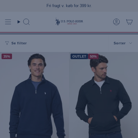
Gå
Fri fragt v. køb for 399 kr.
til
indhold
Søg
Konto
Sorter
Se filter
Sorter
35%
OUTLET
50%