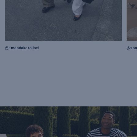
@amandakarolinel
@sand