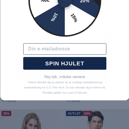
20%
20%
10%
15%
Email
SPIN HJULET
Nej tak, måske senere
*Ved at tilmelde dig accepterer du at modtage nyhedsbreve og
markedsføring fra U.S. Polo Assn. Du kan afmelde dig til enhver tid.
UMKurt Half-zip Sweatshirt
UMTheodor Half-zip Sweatshirt
Tilbuddet gælder kun varer til fuld pris.
449,00 kr
225,00 kr
449,00 kr
4 Farver
4 Farver
35%
OUTLET
50%