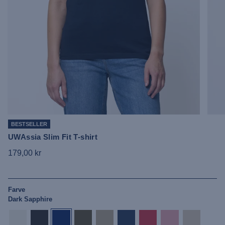
BESTSELLER
UWAssia Slim Fit T-shirt
179,00 kr
Farve
Dark Sapphire
bright-
tap-
dark-
dark-
white-
insignia-
poinsettia
impatiens-
bleached-
white
shoe
sapphire
olive
pepper
blue
pink
sand