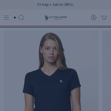
Gå
Fri fragt v. køb for 399 kr.
til
indhold
Søg
Konto