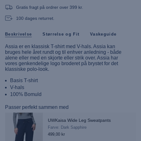
T-
shirt"
Gratis fragt på ordrer over 399 kr.
100 dages returret.
Beskrivelse
Størrelse og Fit
Vaskeguide
Assia er en klassisk T-shirt med V-hals. Assia kan
bruges hele året rundt og til enhver anledning - både
alene eller med en skjorte eller strik over. Assia har
vores genkendelige logo broderet på brystet for det
klassiske polo-look.
Basis T-shirt
V-hals
100% Bomuld
Passer perfekt sammen med
UWKaisa Wide Leg Sweatpants
Farve: Dark Sapphire
499,00 kr