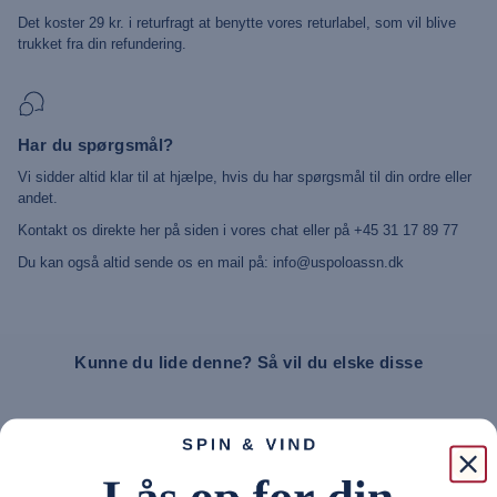
Det koster 29 kr. i returfragt at benytte vores returlabel, som vil blive
trukket fra din refundering.
Har du spørgsmål?
Vi sidder altid klar til at hjælpe, hvis du har spørgsmål til din ordre eller
andet.
Kontakt os direkte her på siden i vores chat eller på +45 31 17 89 77
Du kan også altid sende os en mail på: info@uspoloassn.dk
Kunne du lide denne? Så vil du elske disse