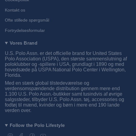
Kontakt os
Ofte stillede spørgsmål
Fortrydelsesformular
Vores Brand
U.S. Polo Assn. er det officielle brand for United States
Polo Association (USPA), den største sammenslutning af
poloklubber og -spillere i USA, grundlagt i 1890 og med
hovedsæde på USPA National Polo Center i Wellington,
Florida.
Med en stærk global tilstedeværelse og
verdensomspændende distribution gennem mere end
1.100 U.S. Polo Assn.-butikker samt tusindvis af øvrige
salgssteder, tilbyder U.S. Polo Assn. tøj, accessories og
fodtøj til mænd, kvinder og børn i mere end 190 lande
verden over.
Follow the Polo Lifestyle
I
F
T
Y