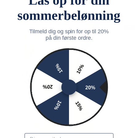
Spotlight: Trending Products
30%
Tilmeld dig og spin for op til 20%
på din første ordre.
15%
10%
20%
20%
10%
15%
Email