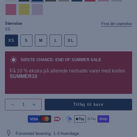
pink-
lemonade
pale-
lemonade
lilac
Størrelse
Find din størrelse
XS
XS
S
M
L
XL
SIDSTE CHANCE: END OF SUMMER SALE
Få 10 % ekstra på allerede nedsatte varer med koden
SUMMER10
{"in_cart_html"=>"",
Tilføj til kurv
Øg
"decrease"=>"",
antallet
"multiples_of"=>"",
af
"minimum_of"=>"",
knap
-
"maximum_of"=>""}
UWAssia
Slim
Forventet levering: 1-3 hverdage.
Fit