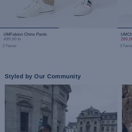
UMFabion Chino Pants
UMChr
499,00 kr
280,0
3 Farver
3 Farve
Styled by Our Community