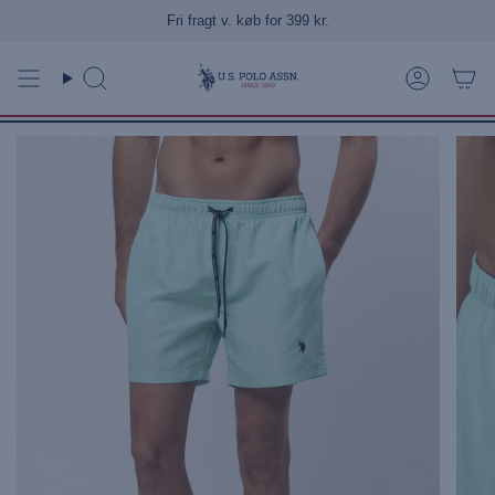
Gå
Fri fragt v. køb for 399 kr.
til
indhold
Søg
Konto