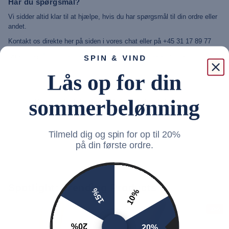
Har du spørgsmål?
Vi sidder altid klar til at hjælpe, hvis du har spørgsmål til din ordre eller
andet.
Kontakt os direkte her på siden i vores chat eller på +45 31 17 89 77
Du kan også altid sende os en mail på: info@uspoloassn.dk
Kunne du lide denne? Så vil du elske disse
Tilmeld dig og spin for op til 20%
på din første ordre.
Spotlight: Trending Products
15%
10%
30%
20%
20%