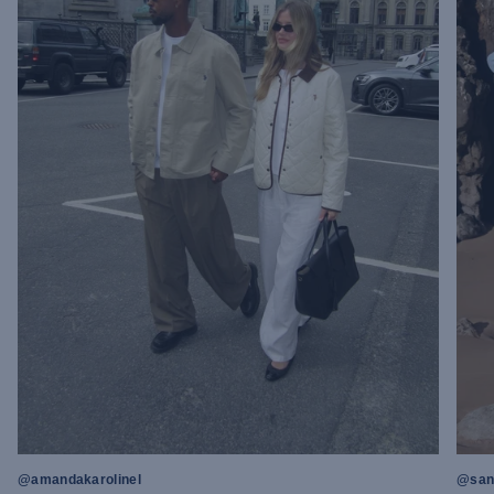
@amandakarolinel
@sand