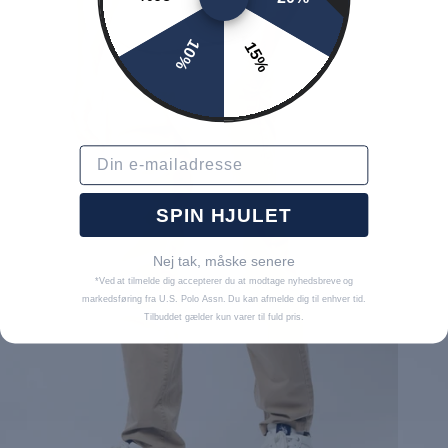
10%
15%
Email
SPIN HJULET
Nej tak, måske senere
*Ved at tilmelde dig accepterer du at modtage nyhedsbreve og
markedsføring fra U.S. Polo Assn. Du kan afmelde dig til enhver tid.
Tilbuddet gælder kun varer til fuld pris.