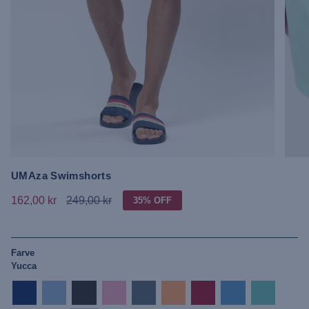
UMAza Swimshorts
162,00 kr
249,00 kr
35%
OFF
Farve
Yucca
dark-
placid-
tap-
prism-
china-
mock-
jester-
azure-
pool-
sapphire
blue
shoe
pink
blue
orange
red
blue
blue