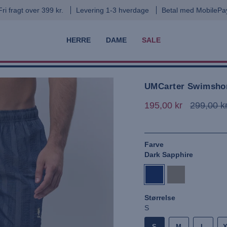
END OF SUMMER SALE: FÅ 10% EKSTRA MED KODEN
SUMMER10
HERRE
DAME
SALE
UMCarter Swimsho
195,00 kr
299,00 k
Farve
Dark Sapphire
dark-
crockery
sapphire
Størrelse
S
S
M
L