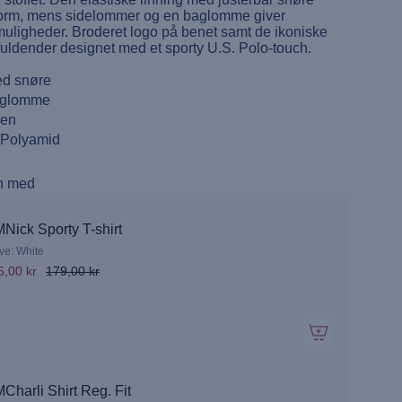
sform, mens sidelommer og en baglomme giver
uligheder. Broderet logo på benet samt de ikoniske
fuldender designet med et sporty U.S. Polo-touch.
ed snøre
aglomme
ben
Polyamid
n med
Nick Sporty T-shirt
ve: White
6,00 kr
179,00 kr
Charli Shirt Reg. Fit