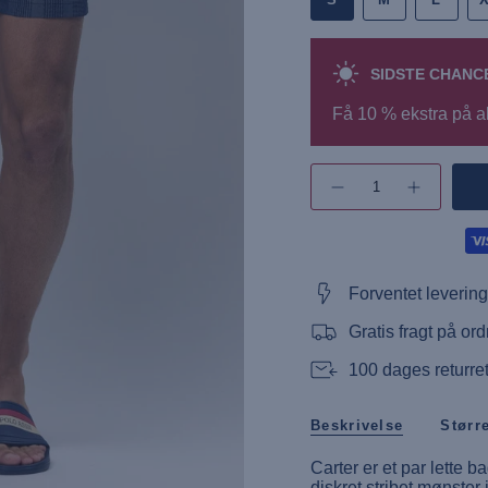
SIDSTE CHANC
Få 10 % ekstra på a
{"in_cart_html"=>"",
"decrease"=>"",
Øg
antallet
"multiples_of"=>"",
af
"minimum_of"=>"",
knap
"maximum_of"=>""}
-
UMCarter
Swimshort
Forventet levering
Gratis fragt på ord
100 dages returret
Beskrivelse
Størr
Carter er et par lette
diskret stribet mønster 