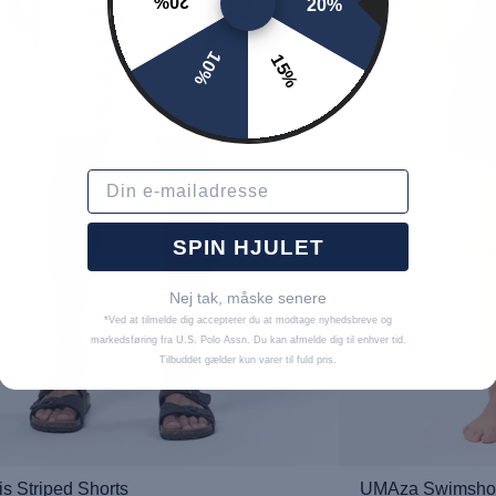
20%
20%
10%
15%
Email
SPIN HJULET
Nej tak, måske senere
*Ved at tilmelde dig accepterer du at modtage nyhedsbreve og
markedsføring fra U.S. Polo Assn. Du kan afmelde dig til enhver tid.
Tilbuddet gælder kun varer til fuld pris.
s Striped Shorts
UMAza Swimshor