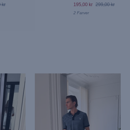
 kr
195,00 kr
299,00 kr
2 Farver