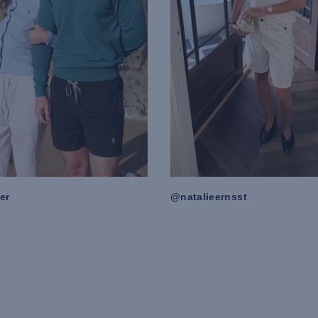
er
@natalieernsst