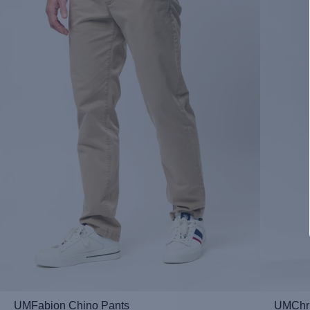
UMFabion Chino Pants
UMChri