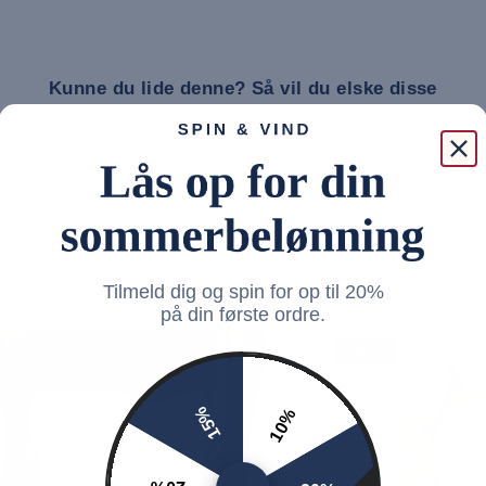
Kunne du lide denne? Så vil du elske disse
Tilmeld dig og spin for op til 20%
på din første ordre.
35%
15%
10%