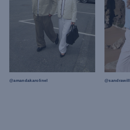
@amandakarolinel
@sandrawill