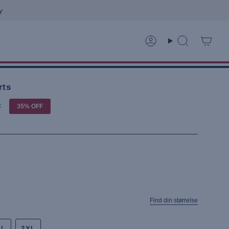
Konto
Søg
rts
r
35%
OFF
Find din størrelse
XL
2XL