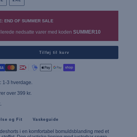
E: END OF SUMMER SALE
llerede nedsatte varer med koden
SUMMER10
Tilføj til kurv
s"
: 1-3 hverdage.
rer over 399 kr.
.
else og Fit
Vaskeguide
 badeshorts i en komfortabel bomuldsblanding med et
i stoffet. Den elastiske linning med justerbar snøre