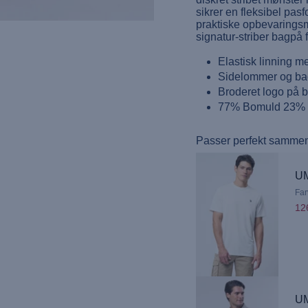
sikrer en fleksibel pa
praktiske opbevaringsm
signatur-striber bagpå 
Elastisk linning m
Sidelommer og b
Broderet logo på 
77% Bomuld 23% 
Passer perfekt samme
UM
Far
12
UM