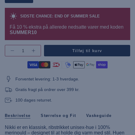
SIDSTE CHANCE: END OF SUMMER SALE
Få 10 % ekstra på allerede nedsatte varer med koden
SUMMER10
{"in_cart_html"=>"",
Tilføj til kurv
Øg
"decrease"=>"",
antallet
"multiples_of"=>"",
af
"minimum_of"=>"",
knap
-
"maximum_of"=>""}
UUNikki
Merino
Forventet levering: 1-3 hverdage.
Wool
Beanie"
Gratis fragt på ordrer over 399 kr.
100 dages returret.
Beskrivelse
Størrelse og Fit
Vaskeguide
Nikki er en klassisk, ribstrikket unisex-hue i 100%
merinould – designet til at holde dig varm med stil. Huen