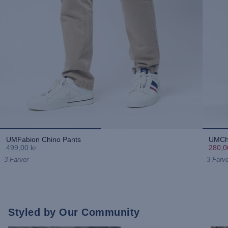
UMFabion Chino Pants
UMChr
499,00 kr
280,0
3 Farver
3 Farve
Styled by Our Community