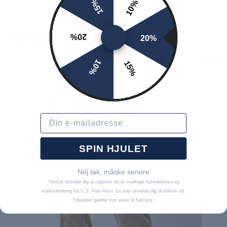
15%
10%
20%
Spotlight: Trending Products
20%
30%
10%
15%
Email
SPIN HJULET
Nej tak, måske senere
*Ved at tilmelde dig accepterer du at modtage nyhedsbreve og
markedsføring fra U.S. Polo Assn. Du kan afmelde dig til enhver tid.
Tilbuddet gælder kun varer til fuld pris.