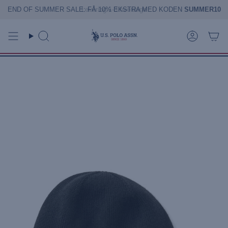
Gå
END OF SUMMER SALE: FÅ 10% EKSTRA MED KODEN
SUMMER10
til
indhold
Søg
Konto