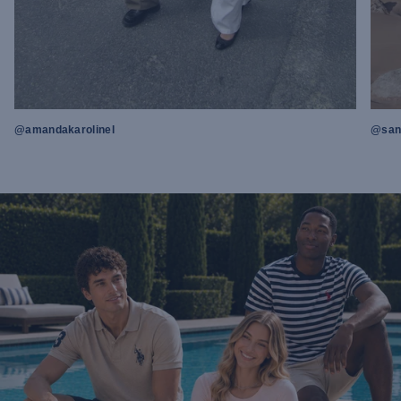
@amandakarolinel
@sand