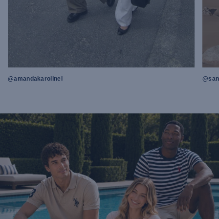
@amandakarolinel
@sand