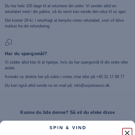
Du har hele 100 dage til at returnere din ordre. Vi sender altid en
returlabel med i din pakke, så du nemt kan sende den retur til os igen.
Det koster 29 kr. i returfragt at benytte vores returlabel, som vil blive
trukket fra din refundering.
Har du spørgsmål?
Vi sidder altid klar til at hjælpe, hvis du har spørgsmål til din ordre eller
andet.
Kontakt os direkte her på siden i vores chat eller på +45 31 17 89 77
Du kan også altid sende os en mail på: info@uspoloassn.dk
Kunne du lide denne? Så vil du elske disse