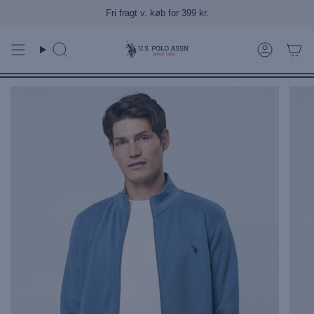
Gå
Fri fragt v. køb for 399 kr.
til
indhold
Søg
Konto