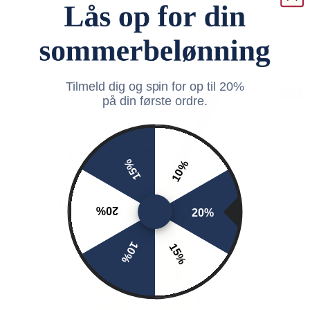
Spotlight: Trending Products
Tilmeld dig og spin for op til 20%
30%
på din første ordre.
15%
10%
20%
20%
10%
15%