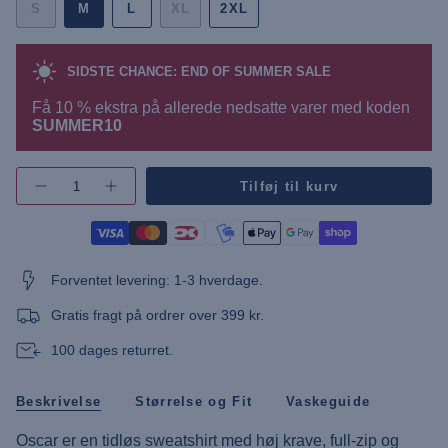
S
M
L
XL
2XL
SIDSTE CHANCE: END OF SUMMER SALE
Få 10 % ekstra på allerede nedsatte varer med koden
SUMMER10
{"in_cart_html"=>"",
Tilføj til kurv
Øg
"decrease"=>"",
antallet
"multiples_of"=>"",
af
"minimum_of"=>"",
knap
-
"maximum_of"=>""}
UMOscar
Full-
Forventet levering: 1-3 hverdage.
Zip
Sweatshirt"
Gratis fragt på ordrer over 399 kr.
100 dages returret.
Beskrivelse
Størrelse og Fit
Vaskeguide
Oscar er en tidløs sweatshirt med høj krave, full-zip og