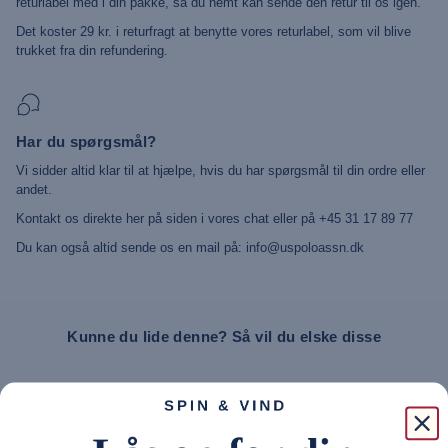
returlabel med i din pakke, så du nemt kan sende den retur til os igen.
Det koster 29 kr. i returfragt at benytte vores returlabel, som vil blive
trukket fra din refundering.
Har du spørgsmål?
Vi sidder altid klar til at hjælpe, hvis du har spørgsmål til din ordre eller
andet.
Kontakt os direkte her på siden i vores chat eller på +45 31 17 89 77
Du kan også altid sende os en mail på: info@uspoloassn.dk
Kunne du lide denne? Så vil du elske disse