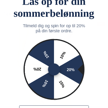
Spotlight: Trending Products
30%
Tilmeld dig og spin for op til 20%
på din første ordre.
15%
10%
20%
20%
10%
15%
Email