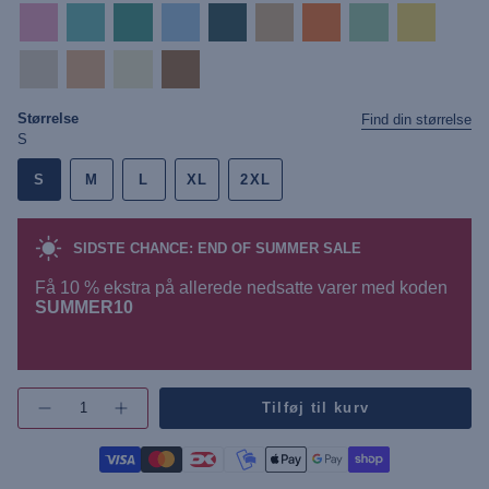
prism-
pool-
katydid
milky-
mediterranea-
crockery-
orange-
yucca
goldfinch
pink
blue
blue
melange
melange
peel
whitecap-
peach-
wax-
brown-
gray
cobbler
yellow
sugar
Størrelse
Find din størrelse
S
S
M
L
XL
2XL
SIDSTE CHANCE: END OF SUMMER SALE
Få 10 % ekstra på allerede nedsatte varer med koden
SUMMER10
{"in_cart_html"=>"",
Tilføj til kurv
Øg
"decrease"=>"",
antallet
"multiples_of"=>"",
af
"minimum_of"=>"",
knap
-
"maximum_of"=>""}
UMAlfred