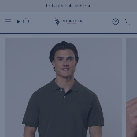
Gå
Fri fragt v. køb for 399 kr.
Levering 1-3 hverdage
til
indhold
Søg
Konto