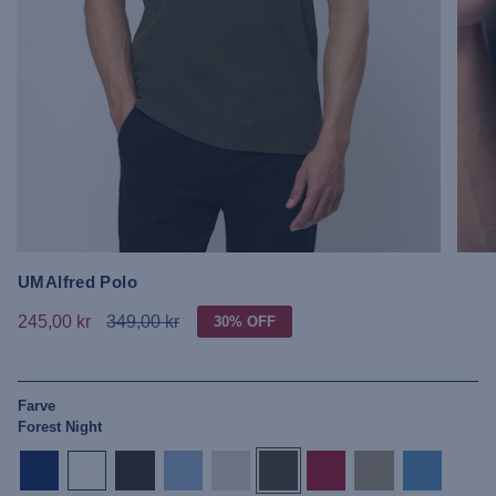
UMAlfred Polo
245,00 kr
349,00 kr
30%
OFF
Farve
Forest Night
dark-
white
tap-
placid-
grey-
forest-
jester-
crockery
azure-
sapphire
shoe
blue
melange
night
red
blue