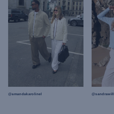
@amandakarolinel
@sandrawill