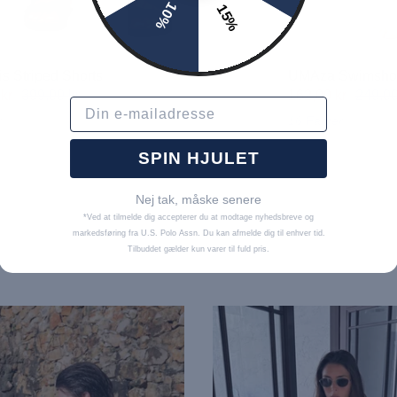
10%
15%
s Striped Shorts
UMAza Swimshor
 kr
399,00 kr
162,00 kr
249,00
Email
r
16 Farver
SPIN HJULET
Nej tak, måske senere
*Ved at tilmelde dig accepterer du at modtage nyhedsbreve og
markedsføring fra U.S. Polo Assn. Du kan afmelde dig til enhver tid.
Tilbuddet gælder kun varer til fuld pris.