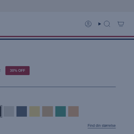
y
Konto
Søg
r
30%
OFF
grey-
china-
pale-
crockery-
katydid
peach-
e
melange
blue
banana
melange
cobbler
Find din størrelse