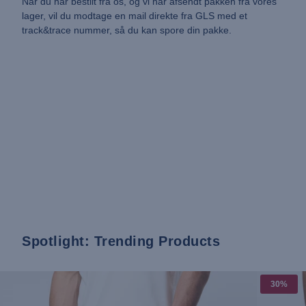
Når du har bestilt fra os, og vi har afsendt pakken fra vores
lager, vil du modtage en mail direkte fra GLS med et
track&trace nummer, så du kan spore din pakke.
Spotlight: Trending Products
30%