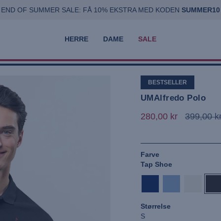
Fri fragt over 399 kr.
END OF SUMMER SALE: FÅ 10% EKSTRA MED KODEN
Levering 1-3 hverdage
Betal med MobilePa
SUMMER10
HERRE
DAME
SALE
BESTSELLER
UMAlfredo Polo
280,00 kr
399,00 k
Farve
Tap Shoe
dark-
placid-
bright-
tap-
sapphire
blue
white
sho
Størrelse
S