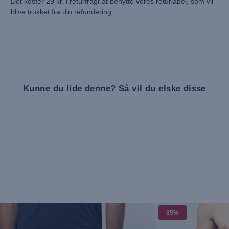
Det koster 29 kr. i returfragt at benytte vores returlabel, som vil
blive trukket fra din refundering.
Kunne du lide denne? Så vil du elske disse
35%