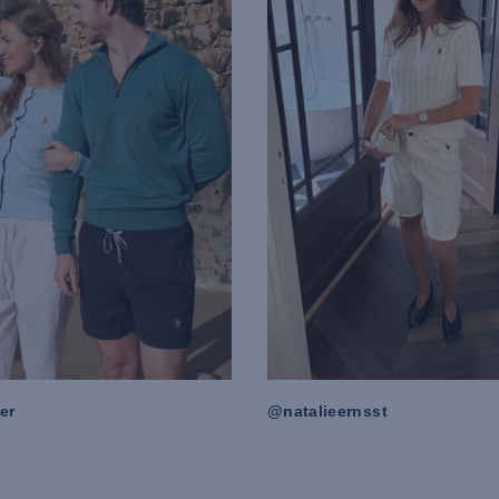
er
@natalieernsst