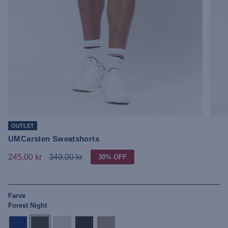
OUTLET
UMCarsten Sweatshorts
245,00 kr
349,00 kr
30%
OFF
Farve
Forest Night
dark-
forest-
grey-
tap-
crockery