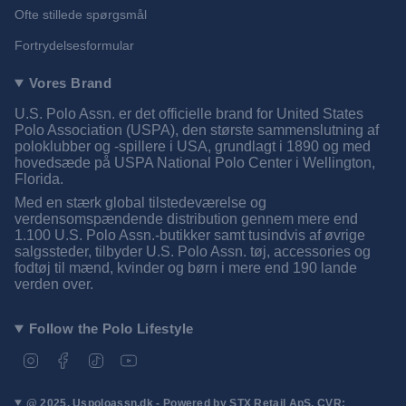
Ofte stillede spørgsmål
Fortrydelsesformular
Vores Brand
U.S. Polo Assn. er det officielle brand for United States
Polo Association (USPA), den største sammenslutning af
poloklubber og -spillere i USA, grundlagt i 1890 og med
hovedsæde på USPA National Polo Center i Wellington,
Florida.
Med en stærk global tilstedeværelse og
verdensomspændende distribution gennem mere end
1.100 U.S. Polo Assn.-butikker samt tusindvis af øvrige
salgssteder, tilbyder U.S. Polo Assn. tøj, accessories og
fodtøj til mænd, kvinder og børn i mere end 190 lande
verden over.
Follow the Polo Lifestyle
I
F
T
Y
n
a
i
o
s
c
k
u
t
e
T
T
@ 2025. Uspoloassn.dk - Powered by STX Retail ApS. CVR: