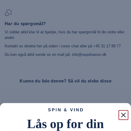
Har du spørgsmål?
Vi sidder altid klar til at hjælpe, hvis du har spørgsmål til din ordre eller
andet.
Kontakt os direkte her på siden i vores chat eller på +45 31 17 89 77
Du kan også altid sende os en mail på: info@uspoloassn.dk
Kunne du lide denne? Så vil du elske disse
Spotlight: Trending Products