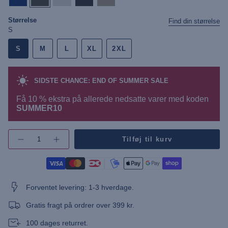
sapphire
night
melange
shoe
Størrelse
Find din størrelse
S
S
M
L
XL
2XL
SIDSTE CHANCE: END OF SUMMER SALE
Få 10 % ekstra på allerede nedsatte varer med koden
SUMMER10
{"in_cart_html"=>"",
Tilføj til kurv
Øg
"decrease"=>"",
antallet
"multiples_of"=>"",
af
"minimum_of"=>"",
knap
-
"maximum_of"=>""}
UMCarsten
Sweatshorts"
Forventet levering: 1-3 hverdage.
Gratis fragt på ordrer over 399 kr.
100 dages returret.