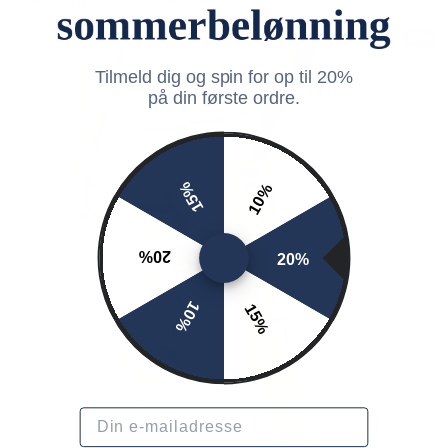
30%
Tilmeld dig og spin for op til 20%
på din første ordre.
15%
10%
20%
20%
10%
15%
Email