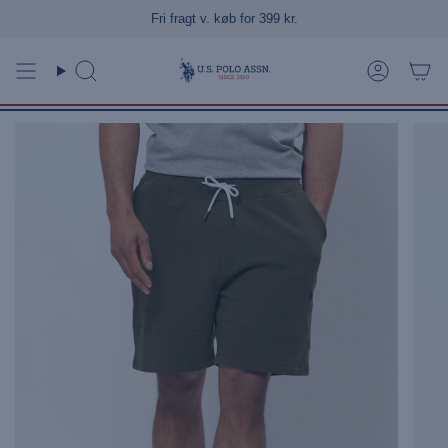
Gå
Fri fragt v. køb for 399 kr.
Levering 1-3 hverdage
til
indhold
Søg
Konto