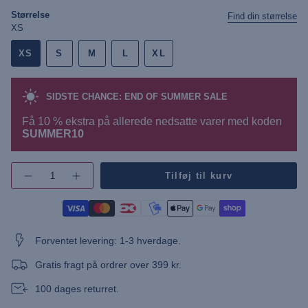
Størrelse
Find din størrelse
XS
XS
S
M
L
XL
SIDSTE CHANCE: END OF SUMMER SALE
Få 10 % ekstra på allerede nedsatte varer med koden
SUMMER10
{"in_cart_html"=>"",
Tilføj til kurv
Øg
"decrease"=>"",
antallet
"multiples_of"=>"",
af
"minimum_of"=>"",
knap
-
"maximum_of"=>""}
UWMonica
Dress"
Forventet levering: 1-3 hverdage.
Gratis fragt på ordrer over 399 kr.
100 dages returret.