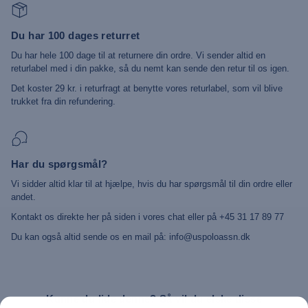
Du har 100 dages returret
Du har hele 100 dage til at returnere din ordre. Vi sender altid en
returlabel med i din pakke, så du nemt kan sende den retur til os igen.
Det koster 29 kr. i returfragt at benytte vores returlabel, som vil blive
trukket fra din refundering.
Har du spørgsmål?
Vi sidder altid klar til at hjælpe, hvis du har spørgsmål til din ordre eller
andet.
Kontakt os direkte her på siden i vores chat eller på +45 31 17 89 77
Du kan også altid sende os en mail på: info@uspoloassn.dk
Kunne du lide denne? Så vil du elske disse