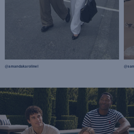
@amandakarolinel
@sand