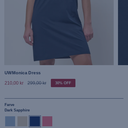
UWMonica Dress
210,00 kr
299,00 kr
30%
OFF
Farve
Dark Sapphire
cerulean
bleached-
dark-
pink-
sand
sapphire
lemonade