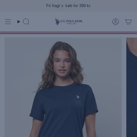
Gå
Fri fragt v. køb for 399 kr.
til
indhold
Søg
Konto