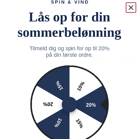
Spotlight: Trending Products
Tilmeld dig og spin for op til 20%
på din første ordre.
30%
15%
10%
20%
20%
10%
15%