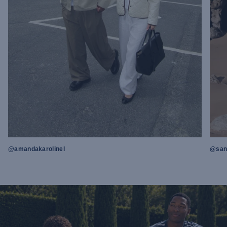
@amandakarolinel
@sand