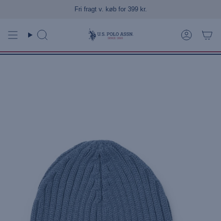
Gå
Fri fragt v. køb for 399 kr.
til
indhold
Søg
Konto