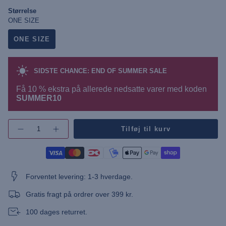
Størrelse
ONE SIZE
ONE SIZE
SIDSTE CHANCE: END OF SUMMER SALE
Få 10 % ekstra på allerede nedsatte varer med koden
SUMMER10
{"in_cart_html"=>"",
Tilføj til kurv
Øg
"decrease"=>"",
antallet
"multiples_of"=>"",
af
"minimum_of"=>"",
knap
-
"maximum_of"=>""}
UUNor
Unisex
Forventet levering: 1-3 hverdage.
Beanie"
Gratis fragt på ordrer over 399 kr.
100 dages returret.