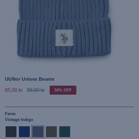
UUNor Unisex Beanie
65,00 kr
99,00 kr
34%
OFF
Farve
Vintage Indigo
tap-
dark-
vintage-
dark-
rain-
shoe
sapphire
indigo
olive
forest