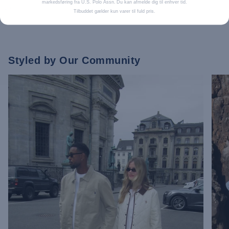
markedsføring fra U.S. Polo Assn. Du kan afmelde dig til enhver tid.
3 Farver
3 Farve
Tilbuddet gælder kun varer til fuld pris.
Styled by Our Community