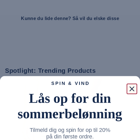
Kunne du lide denne? Så vil du elske disse
Spotlight: Trending Products
30%
Tilmeld dig og spin for op til 20%
på din første ordre.