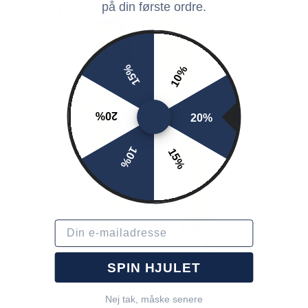
på din første ordre.
15%
10%
20%
20%
10%
15%
Email
SPIN HJULET
Nej tak, måske senere