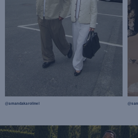
@amandakarolinel
@sand