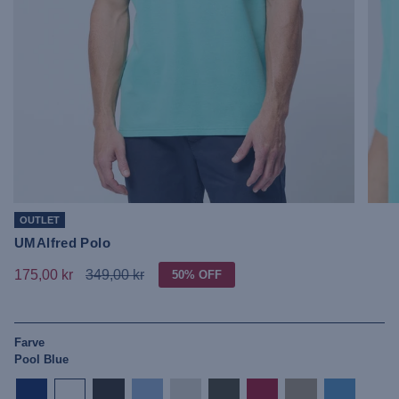
OUTLET
UMAlfred Polo
175,00 kr
349,00 kr
50%
OFF
Farve
Pool Blue
dark-
white
tap-
placid-
grey-
forest-
jester-
crockery
azure-