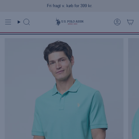
Gå
Fri fragt v. køb for 399 kr.
til
indhold
Søg
Konto