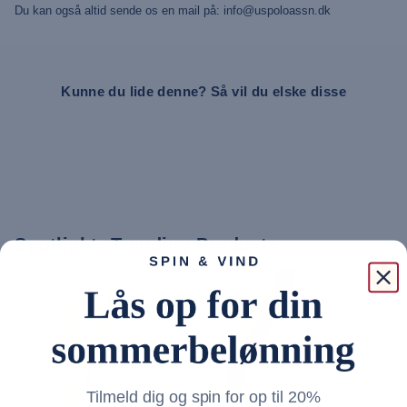
Du kan også altid sende os en mail på: info@uspoloassn.dk
Kunne du lide denne? Så vil du elske disse
Spotlight: Trending Products
30%
Tilmeld dig og spin for op til 20%